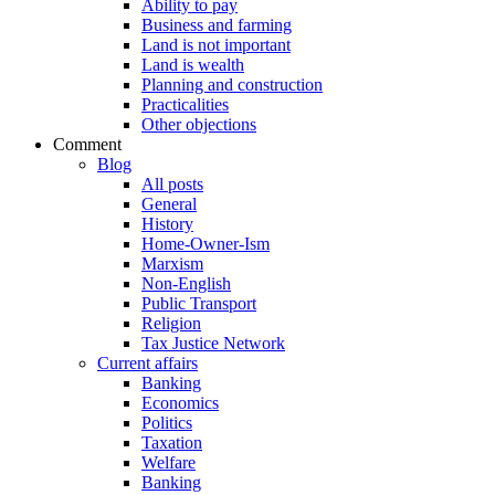
Ability to pay
Business and farming
Land is not important
Land is wealth
Planning and construction
Practicalities
Other objections
Comment
Blog
All posts
General
History
Home-Owner-Ism
Marxism
Non-English
Public Transport
Religion
Tax Justice Network
Current affairs
Banking
Economics
Politics
Taxation
Welfare
Banking