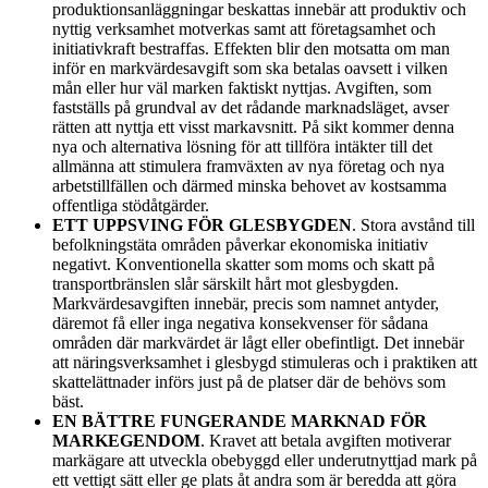
produktionsanläggningar beskattas innebär att produktiv och
nyttig verksamhet motverkas samt att företagsamhet och
initiativkraft bestraffas. Effekten blir den motsatta om man
inför en markvärdesavgift som ska betalas oavsett i vilken
mån eller hur väl marken faktiskt nyttjas. Avgiften, som
fastställs på grundval av det rådande marknadsläget, avser
rätten att nyttja ett visst markavsnitt. På sikt kommer denna
nya och alternativa lösning för att tillföra intäkter till det
allmänna att stimulera framväxten av nya företag och nya
arbetstillfällen och därmed minska behovet av kostsamma
offentliga stödåtgärder.
ETT UPPSVING FÖR GLESBYGDEN
. Stora avstånd till
befolkningstäta områden påverkar ekonomiska initiativ
negativt. Konventionella skatter som moms och skatt på
transportbränslen slår särskilt hårt mot glesbygden.
Markvärdesavgiften innebär, precis som namnet antyder,
däremot få eller inga negativa konsekvenser för sådana
områden där markvärdet är lågt eller obefintligt. Det innebär
att näringsverksamhet i glesbygd stimuleras och i praktiken att
skattelättnader införs just på de platser där de behövs som
bäst.
EN BÄTTRE FUNGERANDE MARKNAD FÖR
MARKEGENDOM
. Kravet att betala avgiften motiverar
markägare att utveckla obebyggd eller underutnyttjad mark på
ett vettigt sätt eller ge plats åt andra som är beredda att göra