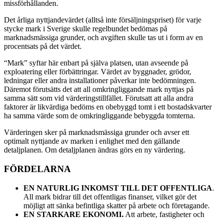
missförhållanden.
Det årliga nyttjandevärdet (alltså inte försäljningspriset) för varje
stycke mark i Sverige skulle regelbundet bedömas på
marknadsmässiga grunder, och avgiften skulle tas ut i form av en
procentsats på det värdet.
“Mark” syftar här enbart på själva platsen, utan avseende på
exploatering eller förbättringar. Värdet av byggnader, grödor,
ledningar eller andra installationer påverkar inte bedömningen.
Däremot förutsätts det att all omkringliggande mark nyttjas på
samma sätt som vid värderingstillfället. Förutsatt att alla andra
faktorer är likvärdiga bedöms en obebyggd tomt i ett bostadskvarter
ha samma värde som de omkringliggande bebyggda tomterna.
Värderingen sker på marknadsmässiga grunder och avser ett
optimalt nyttjande av marken i enlighet med den gällande
detaljplanen. Om detaljplanen ändras görs en ny värdering.
FÖRDELARNA
EN NATURLIG INKOMST TILL DET OFFENTLIGA
.
All mark bidrar till det offentligas finanser, vilket gör det
möjligt att sänka befintliga skatter på arbete och företagande.
EN STARKARE EKONOMI.
Att arbete, fastigheter och