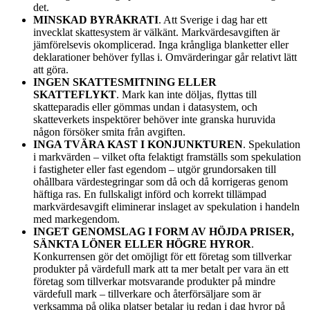
det.
MINSKAD BYRÅKRATI
. Att Sverige i dag har ett
invecklat skattesystem är välkänt. Markvärdesavgiften är
jämförelsevis okomplicerad. Inga krångliga blanketter eller
deklarationer behöver fyllas i. Omvärderingar går relativt lätt
att göra.
INGEN SKATTESMITNING ELLER
SKATTEFLYKT
. Mark kan inte döljas, flyttas till
skatteparadis eller gömmas undan i datasystem, och
skatteverkets inspektörer behöver inte granska huruvida
någon försöker smita från avgiften.
INGA TVÄRA KAST I KONJUNKTUREN
. Spekulation
i markvärden – vilket ofta felaktigt framställs som spekulation
i fastigheter eller fast egendom – utgör grundorsaken till
ohållbara värdestegringar som då och då korrigeras genom
häftiga ras. En fullskaligt införd och korrekt tillämpad
markvärdesavgift eliminerar inslaget av spekulation i handeln
med markegendom.
INGET GENOMSLAG I FORM AV HÖJDA PRISER,
SÄNKTA LÖNER ELLER HÖGRE HYROR
.
Konkurrensen gör det omöjligt för ett företag som tillverkar
produkter på värdefull mark att ta mer betalt per vara än ett
företag som tillverkar motsvarande produkter på mindre
värdefull mark – tillverkare och återförsäljare som är
verksamma på olika platser betalar ju redan i dag hyror på