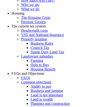
How much will I pay?
Who we are
What we do
Housing
The Housing Crisis
Pressure Groups
The current tax system
Deadweight costs
VAT and National Insurance
Property taxation
Business Rates
Council Tax
Stamp Duty Land Tax
Landowner subsidies
Farming
Help to Buy
Housing Benefit
FAQs and Objections
FAQs
Common objections
Ability to pay
Business and farming
Land is not important
Land is wealth
Planning and construction