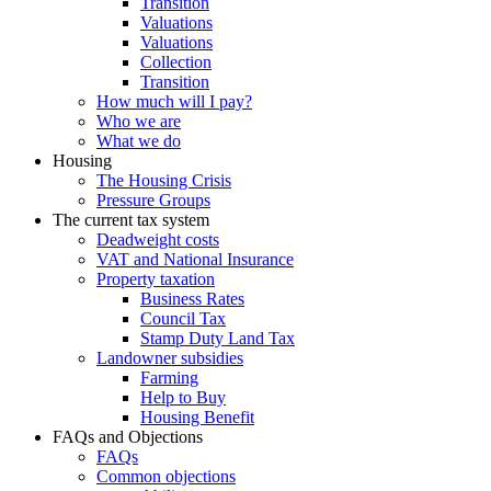
Transition
Valuations
Valuations
Collection
Transition
How much will I pay?
Who we are
What we do
Housing
The Housing Crisis
Pressure Groups
The current tax system
Deadweight costs
VAT and National Insurance
Property taxation
Business Rates
Council Tax
Stamp Duty Land Tax
Landowner subsidies
Farming
Help to Buy
Housing Benefit
FAQs and Objections
FAQs
Common objections