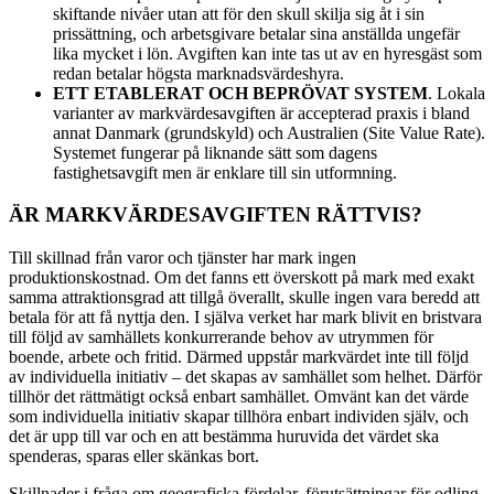
skiftande nivåer utan att för den skull skilja sig åt i sin
prissättning, och arbetsgivare betalar sina anställda ungefär
lika mycket i lön. Avgiften kan inte tas ut av en hyresgäst som
redan betalar högsta marknadsvärdeshyra.
ETT ETABLERAT OCH BEPRÖVAT SYSTEM
. Lokala
varianter av markvärdesavgiften är accepterad praxis i bland
annat Danmark (grundskyld) och Australien (Site Value Rate).
Systemet fungerar på liknande sätt som dagens
fastighetsavgift men är enklare till sin utformning.
ÄR MARKVÄRDESAVGIFTEN RÄTTVIS?
Till skillnad från varor och tjänster har mark ingen
produktionskostnad. Om det fanns ett överskott på mark med exakt
samma attraktionsgrad att tillgå överallt, skulle ingen vara beredd att
betala för att få nyttja den. I själva verket har mark blivit en bristvara
till följd av samhällets konkurrerande behov av utrymmen för
boende, arbete och fritid. Därmed uppstår markvärdet inte till följd
av individuella initiativ – det skapas av samhället som helhet. Därför
tillhör det rättmätigt också enbart samhället. Omvänt kan det värde
som individuella initiativ skapar tillhöra enbart individen själv, och
det är upp till var och en att bestämma huruvida det värdet ska
spenderas, sparas eller skänkas bort.
Skillnader i fråga om geografiska fördelar, förutsättningar för odling