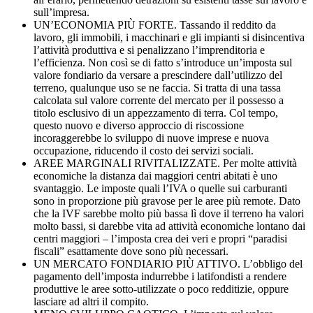
sull’impresa.
UN’ECONOMIA PIÙ FORTE. Tassando il reddito da
lavoro, gli immobili, i macchinari e gli impianti si disincentiva
l’attività produttiva e si penalizzano l’imprenditoria e
l’efficienza. Non così se di fatto s’introduce un’imposta sul
valore fondiario da versare a prescindere dall’utilizzo del
terreno, qualunque uso se ne faccia. Si tratta di una tassa
calcolata sul valore corrente del mercato per il possesso a
titolo esclusivo di un appezzamento di terra. Col tempo,
questo nuovo e diverso approccio di riscossione
incoraggerebbe lo sviluppo di nuove imprese e nuova
occupazione, riducendo il costo dei servizi sociali.
AREE MARGINALI RIVITALIZZATE. Per molte attività
economiche la distanza dai maggiori centri abitati è uno
svantaggio. Le imposte quali l’IVA o quelle sui carburanti
sono in proporzione più gravose per le aree più remote. Dato
che la IVF sarebbe molto più bassa lì dove il terreno ha valori
molto bassi, si darebbe vita ad attività economiche lontano dai
centri maggiori – l’imposta crea dei veri e propri “paradisi
fiscali” esattamente dove sono più necessari.
UN MERCATO FONDIARIO PIÙ ATTIVO. L’obbligo del
pagamento dell’imposta indurrebbe i latifondisti a rendere
produttive le aree sotto-utilizzate o poco redditizie, oppure
lasciare ad altri il compito.