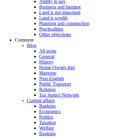
Ability to pay
Business and farming
Land is not important
Land is wealth
Planning and construction
Practicalities
Other objections
Comment
Blog
All posts
General
History
Home-Owner-Ism
Marxism
Non-English
Public Transport
Religion
Tax Justice Network
Current affairs
Banking
Economics
Politics
Taxation
Welfare
Banking