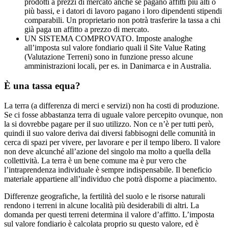
prodotti a prezzi di mercato anche se pagano affitti più alti o
più bassi, e i datori di lavoro pagano i loro dipendenti stipendi
comparabili. Un proprietario non potrà trasferire la tassa a chi
già paga un affitto a prezzo di mercato.
UN SISTEMA COMPROVATO. Imposte analoghe
all’imposta sul valore fondiario quali il Site Value Rating
(Valutazione Terreni) sono in funzione presso alcune
amministrazioni locali, per es. in Danimarca e in Australia.
È una tassa equa?
La terra (a differenza di merci e servizi) non ha costi di produzione.
Se ci fosse abbastanza terra di uguale valore percepito ovunque, non
la si dovrebbe pagare per il suo utilizzo. Non ce n’è per tutti però,
quindi il suo valore deriva dai diversi fabbisogni delle comunità in
cerca di spazi per vivere, per lavorare e per il tempo libero. Il valore
non deve alcunché all’azione del singolo ma molto a quella della
collettività. La terra è un bene comune ma è pur vero che
l’intraprendenza individuale è sempre indispensabile. Il beneficio
materiale appartiene all’individuo che potrà disporne a piacimento.
Differenze geografiche, la fertilità del suolo e le risorse naturali
rendono i terreni in alcune località più desiderabili di altri. La
domanda per questi terreni determina il valore d’affitto. L’imposta
sul valore fondiario è calcolata proprio su questo valore, ed è