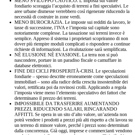
MENO SVILUPPO CAOTICO. L’imposta sul valore
fondiario scoraggia l’acquisto di terreni a fini speculativi. Le
aree urbane dismesse verrebbero così rigenerate riducendo la
necessità di costruire in zone verdi.
MENO BUROCRAZIA. Le imposte sui redditi da lavoro, le
tasse di successione, l’IVA e l’imposta sul capitale sono
notoriamente complesse. La tassazione sui terreni invece è
semplice. Appreso il sistema i proprietari scopriranno di non
dover più riempire moduli complicati o rispondere a continue
richieste di informazioni. La rivalutazione sarà semplificata.
NÈ ELUSIONE NÈ EVASIONE. La terra non si può
nascondere, portare in un paradiso fiscale o camuffare in
database elettronici.
FINE DEI CICLI PROSPERITÀ-CRISI. Le speculazioni
fondiarie – spesso descritte erroneamente come speculazioni
immobiliari – sono alla radice della crescita insostenibile dei
valori, rettificata poi da rovinosi crolli. Applicando a regola
l’imposta viene meno l’elemento speculativo dei fattori che
determinano il prezzo dei terreni.
IMPOSSIBILE DA TRASFERIRE AUMENTANDO
PREZZI, RIDUCENDO SALARI, RINCARANDO
AFFITTI. Se opera in un sito d’alto valore, un’azienda non
potrà vendere i prodotti a prezzi più alti rispetto a chi lavora su
un terreno di minore valore, perché i prezzi sono determinati
dalla concorrenza. Già oggi, imprese e commercianti vendono