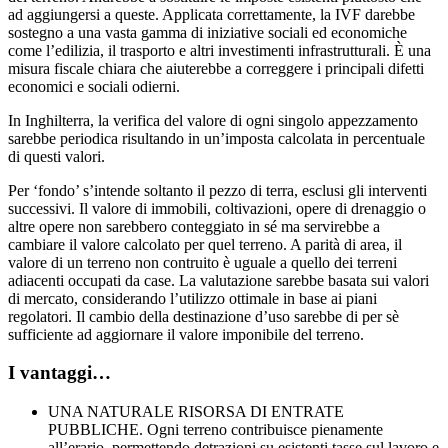
ad aggiungersi a queste. Applicata correttamente, la IVF darebbe
sostegno a una vasta gamma di iniziative sociali ed economiche
come l’edilizia, il trasporto e altri investimenti infrastrutturali. È una
misura fiscale chiara che aiuterebbe a correggere i principali difetti
economici e sociali odierni.
In Inghilterra, la verifica del valore di ogni singolo appezzamento
sarebbe periodica risultando in un’imposta calcolata in percentuale
di questi valori.
Per ‘fondo’ s’intende soltanto il pezzo di terra, esclusi gli interventi
successivi. Il valore di immobili, coltivazioni, opere di drenaggio o
altre opere non sarebbero conteggiato in sé ma servirebbe a
cambiare il valore calcolato per quel terreno. A parità di area, il
valore di un terreno non contruito è uguale a quello dei terreni
adiacenti occupati da case. La valutazione sarebbe basata sui valori
di mercato, considerando l’utilizzo ottimale in base ai piani
regolatori. Il cambio della destinazione d’uso sarebbe di per sè
sufficiente ad aggiornare il valore imponibile del terreno.
I vantaggi…
UNA NATURALE RISORSA DI ENTRATE
PUBBLICHE. Ogni terreno contribuisce pienamente
all’erario, permettendo detrazioni su esistenti tasse sul lavoro e