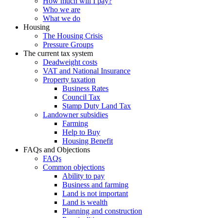
How much will I pay?
Who we are
What we do
Housing
The Housing Crisis
Pressure Groups
The current tax system
Deadweight costs
VAT and National Insurance
Property taxation
Business Rates
Council Tax
Stamp Duty Land Tax
Landowner subsidies
Farming
Help to Buy
Housing Benefit
FAQs and Objections
FAQs
Common objections
Ability to pay
Business and farming
Land is not important
Land is wealth
Planning and construction